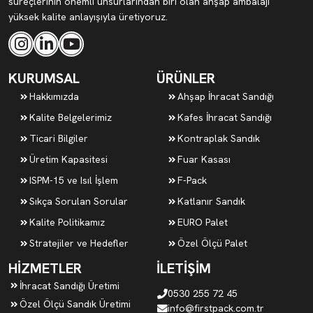
süreçlerinin önemli unsurlarından biri olan ahşap ambalajı
yüksek kalite anlayışıyla üretiyoruz.
KURUMSAL
ÜRÜNLER
Hakkımızda
Ahşap İhracat Sandığı
Kalite Belgelerimiz
Kafes İhracat Sandığı
Ticari Bilgiler
Kontraplak Sandık
Üretim Kapasitesi
Fuar Kasası
ISPM-15 ve Isıl İşlem
F-Pack
Sıkça Sorulan Sorular
Katlanır Sandık
Kalite Politikamız
EURO Palet
Stratejiler ve Hedefler
Özel Ölçü Palet
HİZMETLER
İLETİŞİM
İhracat Sandığı Üretimi
0530 255 72 45
Özel Ölçü Sandık Üretimi
info@firstpack.com.tr